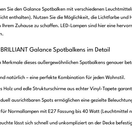
n Sie den Galance Spotbalken mit verschiedenen Leuchtmitteln 
icht enthalten). Nutzen Sie die Möglichkeit, die Lichtfarbe und
n Ihrem Zuhause zu schaffen. LED-Lampen sind hier eine hervorr
n.
 BRILLIANT Galance Spotbalkens im Detail
en Merkmale dieses außergewöhnlichen Spotbalkens genauer bet
nd natürlich – eine perfekte Kombination für jeden Wohnstil.
 Holz und edle Strukturschirme aus echter Vinyl-Tapete garant
viduell ausrichtbaren Spots ermöglichen eine gezielte Beleuchtun
für Normallampen mit E27 Fassung bis 40 Watt (Leuchtmittel ni
euchte lässt sich schnell und unkompliziert an der Decke befesti