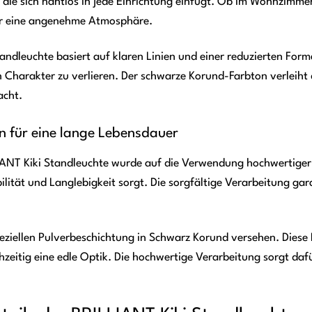
, die sich nahtlos in jede Einrichtung einfügt. Ob im Wohnzimmer
für eine angenehme Atmosphäre.
tandleuchte basiert auf klaren Linien und einer reduzierten Fo
 Charakter zu verlieren. Der schwarze Korund-Farbton verleiht 
acht.
n für eine lange Lebensdauer
LIANT Kiki Standleuchte wurde auf die Verwendung hochwertiger
ilität und Langlebigkeit sorgt. Die sorgfältige Verarbeitung gar
peziellen Pulverbeschichtung in Schwarz Korund versehen. Diese 
chzeitig eine edle Optik. Die hochwertige Verarbeitung sorgt da