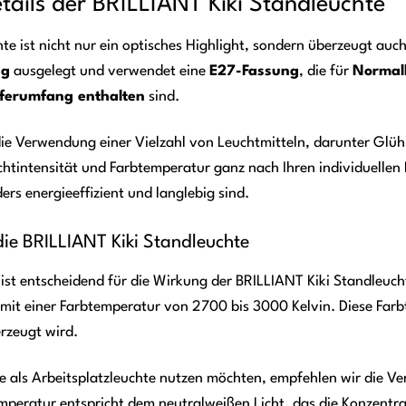
tails der BRILLIANT Kiki Standleuchte
te ist nicht nur ein optisches Highlight, sondern überzeugt auch
ng
ausgelegt und verwendet eine
E27-Fassung
, die für
Normal
eferumfang enthalten
sind.
die Verwendung einer Vielzahl von Leuchtmitteln, darunter Gl
chtintensität und Farbtemperatur ganz nach Ihren individuell
rs energieeffizient und langlebig sind.
die BRILLIANT Kiki Standleuchte
 ist entscheidend für die Wirkung der BRILLIANT Kiki Standle
it einer Farbtemperatur von 2700 bis 3000 Kelvin. Diese Farb
rzeugt wird.
te als Arbeitsplatzleuchte nutzen möchten, empfehlen wir die
mperatur entspricht dem neutralweißen Licht, das die Konzentra