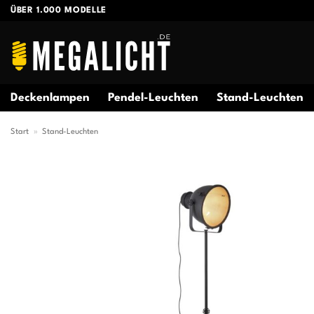
Zum
ÜBER 1.000 MODELLE
Inhalt
springen
Deckenlampen
Pendel-Leuchten
Stand-Leuchten
Start
»
Stand-Leuchten