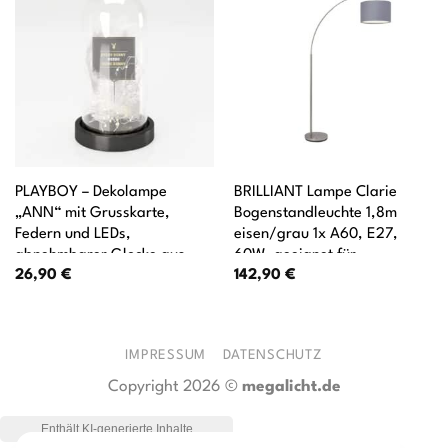
PLAYBOY – Dekolampe
BRILLIANT Lampe Clarie
„ANN“ mit Grusskarte,
Bogenstandleuchte 1,8m
Federn und LEDs,
eisen/grau 1x A60, E27,
abnehmbarer Glocke aus
60W, geeignet für
26,90
€
142,90
€
Glas, batteriebetrieben,
Normallampen (nicht
gross
enthalten) Mit Fußschalter
IMPRESSUM
DATENSCHUTZ
Copyright 2026 ©
megalicht.de