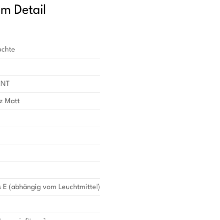
im Detail
uchte
ANT
z Matt
 E (abhängig vom Leuchtmittel)