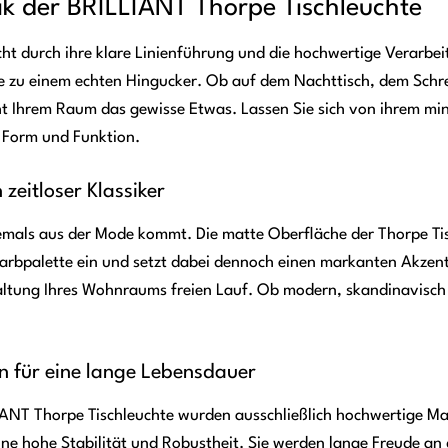
ik der BRILLIANT Thorpe Tischleuchte
cht durch ihre klare Linienführung und die hochwertige Verarbei
 zu einem echten Hingucker. Ob auf dem Nachttisch, dem Schrei
eiht Ihrem Raum das gewisse Etwas. Lassen Sie sich von ihrem min
 Form und Funktion.
zeitloser Klassiker
iemals aus der Mode kommt. Die matte Oberfläche der Thorpe Tisc
Farbpalette ein und setzt dabei dennoch einen markanten Akzent.
taltung Ihres Wohnraums freien Lauf. Ob modern, skandinavisch o
n für eine lange Lebensdauer
IANT Thorpe Tischleuchte wurden ausschließlich hochwertige Mat
ne hohe Stabilität und Robustheit. Sie werden lange Freude an 