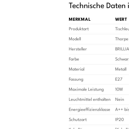
Technische Daten 
MERKMAL
WERT
Produktart
Tischle
Modell
Thorpe
Hersteller
BRILLI
Farbe
Schwar
Material
Metall
Fassung
E27
Maximale Leistung
10W
Leuchtmittel enthalten
Nein
Energieeffizienzklasse
A++ bis
Schutzart
IP20