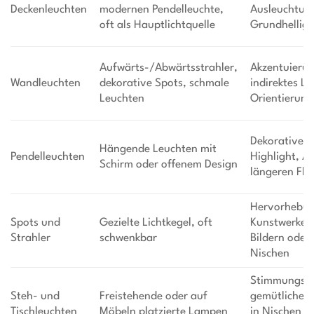
Deckenleuchten
modernen Pendelleuchte,
Ausleuchtun
oft als Hauptlichtquelle
Grundhelligk
Aufwärts-/Abwärtsstrahler,
Akzentuierun
Wandleuchten
dekorative Spots, schmale
indirektes Li
Leuchten
Orientierung
Dekoratives
Hängende Leuchten mit
Pendelleuchten
Highlight, Ak
Schirm oder offenem Design
längeren Flu
Hervorhebu
Spots und
Gezielte Lichtkegel, oft
Kunstwerken
Strahler
schwenkbar
Bildern oder
Nischen
Stimmungslic
Steh- und
Freistehende oder auf
gemütliche A
Tischleuchten
Möbeln platzierte Lampen
in Nischen o