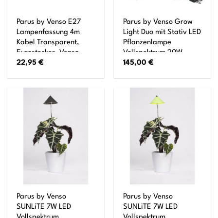
Parus by Venso E27
Parus by Venso Grow
Lampenfassung 4m
Light Duo mit Stativ LED
Kabel Transparent,
Pflanzenlampe
Eurostecker, Venso
Vollspektrum 20W
22,95
€
145,00
€
Ecosolutions
Anzuchtlampe LED
Lampenfassung E27
Pflanzenleuchte für
mit Kabel für E27 LED
Gemüse, Kräuter und
Lampe, Bulb Holder,
Blühpflanzen, Venso
Kabel für Lampe,
Ecosolutions,
Fassung E27
Wachstumslampe für
Pflanzen
Parus by Venso
Parus by Venso
SUNLiTE 7W LED
SUNLiTE 7W LED
Vollspektrum
Vollspektrum