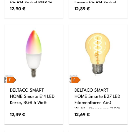
für E14 Sockel RGB 16
Lampe für E14 Sockel
12,90
€
12,89
€
Mil. Farben
4,5 W Leistung
DELTACO SMART
DELTACO SMART
HOME Smarte E14 LED
HOME Smarte E27 LED
Kerze, RGB 5 Watt
Filamentbirne A60
WLAN-Steuerung TUYA
12,49
€
12,69
€
System 5,5W