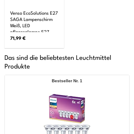
Venso EcoSolutions E27
SAGA Lampenschirm
Weiß, LED
pflanzenlampe E27
71,99
€
Pflanzenleuchte, LED
Wachstumslampe für
verbesserte
Das sind die beliebtesten Leuchtmittel
Photosynthese und
Chlorophyllbildung,
Produkte
Anzuchtlampe Gemüse,
Pflanzenlicht
1