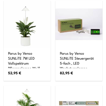
Teleskopstab, Parus
Teleskopstab, Parus
Pflanzenlampe für
Pflanzenlampe für
kleine und mittelgroße
kleine und mittelgroße
Zimmerpflanzen
Zimmerpflanzen
Parus by Venso
Parus by Venso
SUNLiTE 7W LED
SUNLiTE Steuergerät
Vollspektrum
5-fach , LED
Pflanzenlampe Weiß,
Wachstumslampe,
52,95
€
82,95
€
Indoor Plants Pflanzen
Grow Light für
Beleuchtung, mit
Zimmerpflanzen und
ausziehbarem
Grünpflanzen
Teleskopstab, Parus
Pflanzenlampe für
kleine und mittelgroße
Zimmerpflanzen