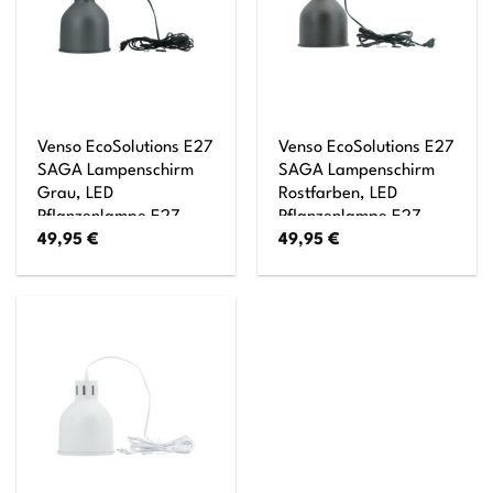
Venso EcoSolutions E27
Venso EcoSolutions E27
SAGA Lampenschirm
SAGA Lampenschirm
Grau, LED
Rostfarben, LED
Pflanzenlampe E27
Pflanzenlampe E27
49,95
€
49,95
€
Pflanzenleuchte, LED
Pflanzenleuchte, LED
Wachstumslampe,
Wachstumslampe,
Anzuchtlampe Gemüse,
Anzuchtlampe Gemüse,
Pflanzenlicht,
Pflanzenlicht,
Lampenschirm
Lampenschirm Braun
Anthrazit