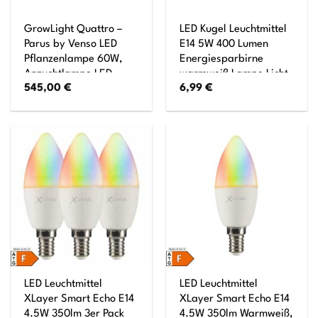
GrowLight Quattro –
LED Kugel Leuchtmittel
Parus by Venso LED
E14 5W 400 Lumen
Pflanzenlampe 60W,
Energiesparbirne
Anzuchtlampe LED
warmweiß Lampe Licht
545,00
€
6,99
€
Pflanzenlampe
Vollspektrum,
Überwinterung Venso
Ecosolutions Pflanzen
Licht, Pflanzenlampe
Anzucht, Pflanzenlicht
LED
LED Leuchtmittel
LED Leuchtmittel
XLayer Smart Echo E14
XLayer Smart Echo E14
4.5W 350lm 3er Pack
4.5W 350lm Warmweiß,