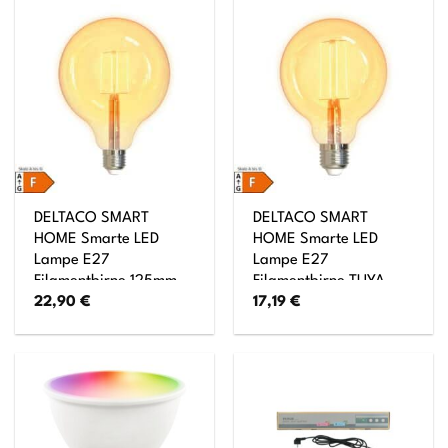
DELTACO SMART
DELTACO SMART
HOME Smarte LED
HOME Smarte LED
Lampe E27
Lampe E27
Filamentbirne 125mm
Filamentbirne TUYA
22,90
€
17,19
€
und 5,5 Watt TUYA
System 95mm und 5,5
System
Watt