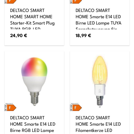
DELTACO SMART
DELTACO SMART
HOME SMART HOME
HOME Smarte E14 LED
Starter-Kit Smart Plug
Birne LED Lampe TUYA
TUYA RGB-LED-
Sprachsteuerung für
24,90
€
18,99
€
Leuchten
E14 Sockel
DELTACO SMART
DELTACO SMART
HOME Smarte E14 LED
HOME Smarte E14 LED
Birne RGB LED Lampe
Filamentkerze LED