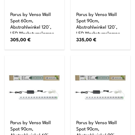
Parus by Venso Wall
Parus by Venso Wall
Spot 60cm,
Spot 90cm,
Abstrahlwinkel 120°,
Abstrahlwinkel 120°,
LED Wachstumslampe,
LED Wachstumslampe,
305,00
€
335,00
€
Grow Light für
Grow Light für
Zimmerpflanzen und
Zimmerpflanzen und
Grünpflanzen,
Grünpflanzen,
Fassaden- und
Fassaden- und
Wandbegrünung
Wandbegrünung
Parus by Venso Wall
Parus by Venso Wall
Spot 90cm,
Spot 90cm,