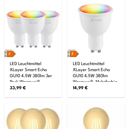
LED Leuchtmittel
LED Leuchtmittel
XLayer Smart Echo
XLayer Smart Echo
GU10 4.5W 380lm 3er
GU10 4.5W 380lm
Pack Warmweiß,
Warmweiß, Mehrfarbig
33,99
€
14,99
€
Mehrfarbig Dimmbar
Dimmbar