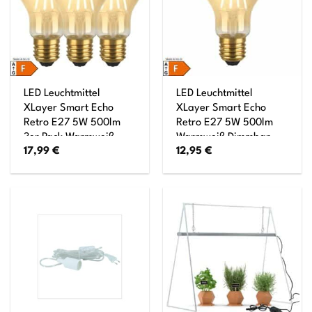
LED Leuchtmittel
LED Leuchtmittel
XLayer Smart Echo
XLayer Smart Echo
Retro E27 5W 500lm
Retro E27 5W 500lm
3er Pack Warmweiß
Warmweiß Dimmbar
17,99
€
12,95
€
Dimmbar