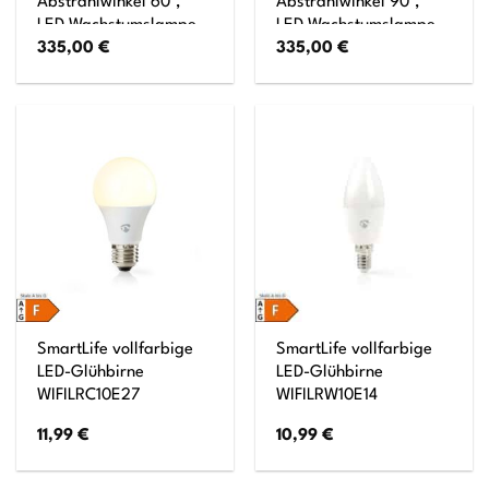
Abstrahlwinkel 60°,
Abstrahlwinkel 90°,
LED Wachstumslampe,
LED Wachstumslampe,
335,00
€
335,00
€
Grow Light für
Grow Light für
Zimmerpflanzen und
Zimmerpflanzen und
Grünpflanzen,
Grünpflanzen,
Fassaden- und
Fassaden- und
Wandbegrünung
Wandbegrünung
SmartLife vollfarbige
SmartLife vollfarbige
LED-Glühbirne
LED-Glühbirne
WIFILRC10E27
WIFILRW10E14
11,99
€
10,99
€