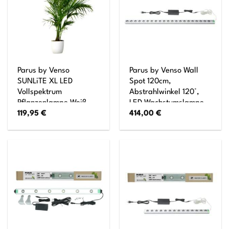
Parus by Venso
Parus by Venso Wall
SUNLiTE XL LED
Spot 120cm,
Vollspektrum
Abstrahlwinkel 120°,
Pflanzenlampe Weiß
LED Wachstumslampe,
119,95
€
414,00
€
25W Indoor Plants
Grow Light für
Pflanzen Beleuchtung,
Zimmerpflanzen und
mit ausziehbarem
Grünpflanzen,
Teleskopstab, Parus
Fassaden- und
Pflanzenlampe für
Wandbegrünung
große und kleine
Zimmerpflanzen