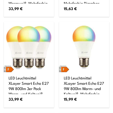
Warmweiß, Mehrfarbig
Mehrfarbig Dimmbar
33,99
€
15,63
€
Dimmbar
LED Leuchtmittel
LED Leuchtmittel
XLayer Smart Echo E27
XLayer Smart Echo E27
9W 800lm 3er Pack
9W 800lm Warm- und
Warm- und Kaltweiß,
Kaltweiß, Mehrfarbig
33,99
€
15,99
€
Mehrfarbig Dimmbar
Dimmbar