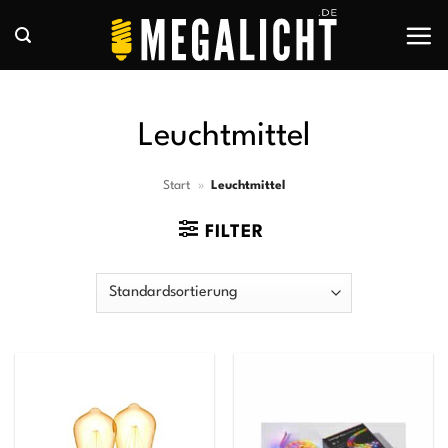
Zum
Inhalt
springen
Leuchtmittel
Start
»
Leuchtmittel
FILTER