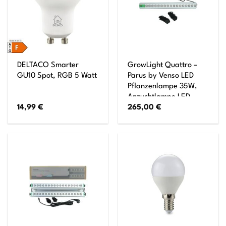
DELTACO Smarter
GrowLight Quattro –
GU10 Spot, RGB 5 Watt
Parus by Venso LED
Pflanzenlampe 35W,
Anzuchtlampe LED
14,99
€
265,00
€
Pflanzenlampe
Vollspektrum,
Überwinterung Venso
Ecosolutions Pflanzen
Licht, Pflanzenlampe
Anzucht, Pflanzenlicht
LED