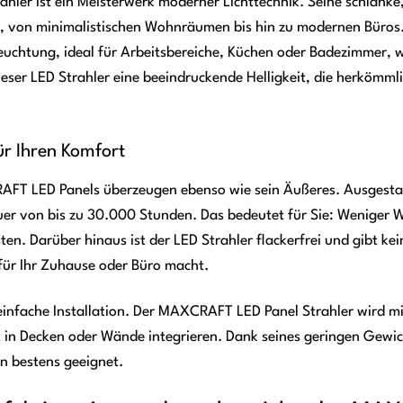
ler ist ein Meisterwerk moderner Lichttechnik. Seine schlank
, von minimalistischen Wohnräumen bis hin zu modernen Büros.
eleuchtung, ideal für Arbeitsbereiche, Küchen oder Badezimmer, w
ieser LED Strahler eine beeindruckende Helligkeit, die herkömm
ür Ihren Komfort
AFT LED Panels überzeugen ebenso wie sein Äußeres. Ausgestat
uer von bis zu 30.000 Stunden. Das bedeutet für Sie: Weniger 
ten. Darüber hinaus ist der LED Strahler flackerfrei und gibt k
für Ihr Zuhause oder Büro macht.
e einfache Installation. Der MAXCRAFT LED Panel Strahler wird m
rt in Decken oder Wände integrieren. Dank seines geringen Gewi
n bestens geeignet.