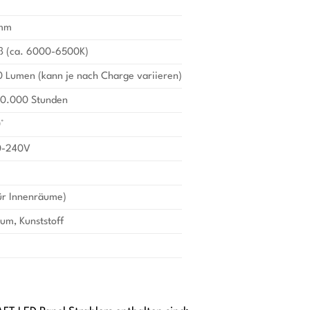
 mm
iß (ca. 6000-6500K)
 Lumen (kann je nach Charge variieren)
30.000 Stunden
°
0-240V
ür Innenräume)
um, Kunststoff