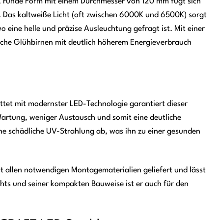
e, runde Form mit einem Durchmesser von 120 mm fügt sich
 Das kaltweiße Licht (oft zwischen 6000K und 6500K) sorgt
o eine helle und präzise Ausleuchtung gefragt ist. Mit einer
liche Glühbirnen mit deutlich höherem Energieverbrauch
tet mit modernster LED-Technologie garantiert dieser
Wartung, weniger Austausch und somit eine deutliche
eine schädliche UV-Strahlung ab, was ihn zu einer gesunden
it allen notwendigen Montagematerialien geliefert und lässt
chts und seiner kompakten Bauweise ist er auch für den