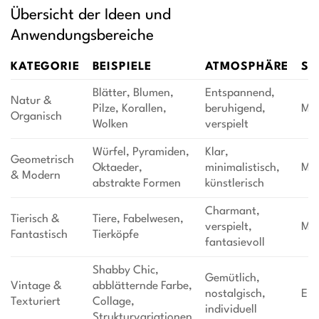
Übersicht der Ideen und
Anwendungsbereiche
KATEGORIE
BEISPIELE
ATMOSPHÄRE
SC
Blätter, Blumen,
Entspannend,
Natur &
Pilze, Korallen,
beruhigend,
Mit
Organisch
Wolken
verspielt
Würfel, Pyramiden,
Klar,
Geometrisch
Oktaeder,
minimalistisch,
Mit
& Modern
abstrakte Formen
künstlerisch
Charmant,
Tierisch &
Tiere, Fabelwesen,
verspielt,
Mit
Fantastisch
Tierköpfe
fantasievoll
Shabby Chic,
Gemütlich,
Vintage &
abblätternde Farbe,
nostalgisch,
Ein
Texturiert
Collage,
individuell
Strukturvariationen