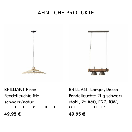
ÄHNLICHE PRODUKTE
BRILLIANT Pirae
BRILLIANT Lampe, Decca
Pendelleuchte 1flg
Pendelleuchte 2flg schwarz
schwarz/natur
stahl, 2x A60, E27, 10W,
Innenleuchten,Pendelleuchten
Holz aus nachhaltiger
49,95
€
49,95
€
1x A60, E27, 40W, geeignet
Waldwirtschaft (FSC)
für Normallampen (nicht
enthalten) In der Höhe