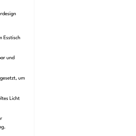
erdesign
m Esstisch
bar und
ngesetzt, um
ltes Licht
r
ng.