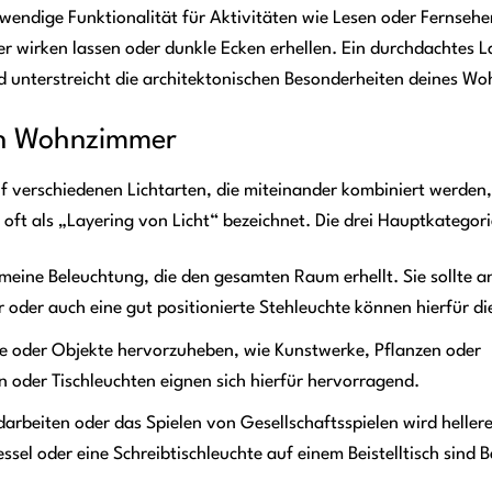
notwendige Funktionalität für Aktivitäten wie Lesen oder Fernseh
ßer wirken lassen oder dunkle Ecken erhellen. Ein durchdachtes
 und unterstreicht die architektonischen Besonderheiten deines W
ein Wohnzimmer
uf verschiedenen Lichtarten, die miteinander kombiniert werden
d oft als „Layering von Licht“ bezeichnet. Die drei Hauptkategori
gemeine Beleuchtung, die den gesamten Raum erhellt. Sie sollte
 oder auch eine gut positionierte Stehleuchte können hierfür di
he oder Objekte hervorzuheben, wie Kunstwerke, Pflanzen oder
n oder Tischleuchten eignen sich hierfür hervorragend.
darbeiten oder das Spielen von Gesellschaftsspielen wird hellere
sel oder eine Schreibtischleuchte auf einem Beistelltisch sind Be