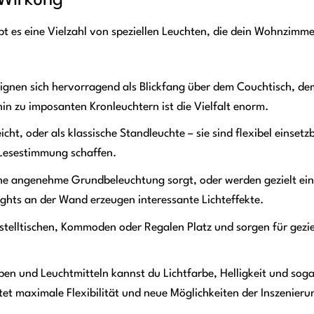
bt es eine Vielzahl von speziellen Leuchten, die dein Wohnzimm
gnen sich hervorragend als Blickfang über dem Couchtisch, de
hin zu imposanten Kronleuchtern ist die Vielfalt enorm.
ht, oder als klassische Standleuchte – sie sind flexibel einsetz
 Lesestimmung schaffen.
eine angenehme Grundbeleuchtung sorgt, oder werden gezielt ei
ghts an der Wand erzeugen interessante Lichteffekte.
stelltischen, Kommoden oder Regalen Platz und sorgen für gezie
n und Leuchtmitteln kannst du Lichtfarbe, Helligkeit und soga
et maximale Flexibilität und neue Möglichkeiten der Inszenieru