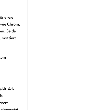
töne wie
 wie Chrom,
en, Seide
, mattiert
 zum
hlt sich
de
arere
 eingesetzt