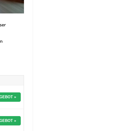
ser
in
GEBOT »
GEBOT »