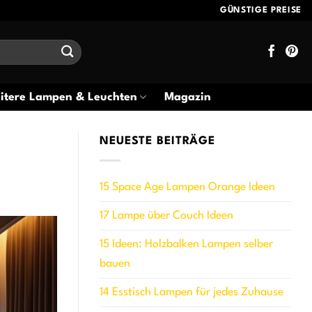
GÜNSTIGE PREISE
itere Lampen & Leuchten
Magazin
NEUESTE BEITRÄGE
15 Space Age Lampen Orange Ideen
17 Lampe über Couch Ideen
15 Ideen: Holzbalken Lampen selber
bauen
14 Esstisch Lampen für jedes Zuhause