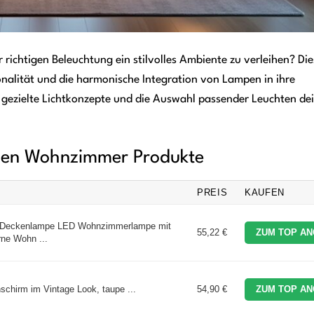
ichtigen Beleuchtung ein stilvolles Ambiente zu verleihen? Die
tionalität und die harmonische Integration von Lampen in ihre
 gezielte Lichtkonzepte und die Auswahl passender Leuchten de
mpen Wohnzimmer Produkte
PREIS
KAUFEN
 Deckenlampe LED Wohnzimmerlampe mit
55,22 €
ZUM TOP AN
ne Wohn ...
hirm im Vintage Look, taupe ...
54,90 €
ZUM TOP AN