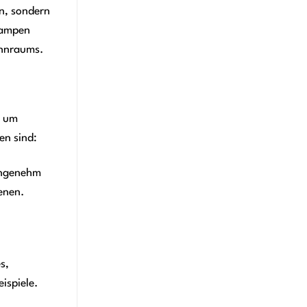
en, sondern
 Lampen
ohnraums.
, um
en sind:
 angenehm
enen.
s,
ispiele.