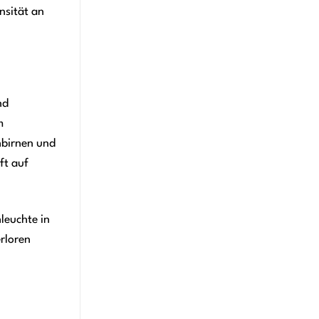
nsität an
nd
m
hbirnen und
ft auf
leuchte in
rloren