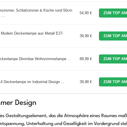
nzimmer, Schlafzimmer & Küche rund 50cm
54,90 €
ZUM TOP AN
 ...
odern Deckenlampe aus Metall E27-
39,99 €
ZUM TOP AN
ckenlampe Dimmbar Wohnzimmerlampe ...
89,99 €
ZUM TOP AN
Deckenlampe im Industrial Design ...
39,98 €
ZUM TOP AN
mmer Design
idendes Gestaltungselement, das die Atmosphäre eines Raumes maß
tspannung, Unterhaltung und Geselligkeit im Vordergrund steh