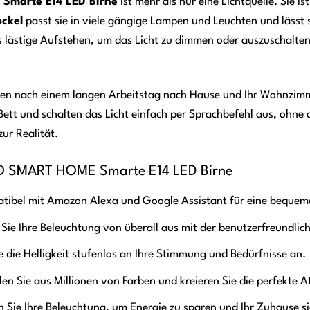
marte E14 LED Birne
ist mehr als nur eine Lichtquelle. Sie i
ockel
passt sie in viele gängige Lampen und Leuchten und lässt 
s lästige Aufstehen, um das Licht zu dimmen oder auszuschalten 
mmen nach einem langen Arbeitstag nach Hause und Ihr Wohnzimme
Bett und schalten das Licht einfach per Sprachbefehl aus, ohne
ur Realität.
CO SMART HOME Smarte E14 LED Birne
ibel mit Amazon Alexa und Google Assistant für eine bequeme
 Sie Ihre Beleuchtung von überall aus mit der benutzerfreun
 die Helligkeit stufenlos an Ihre Stimmung und Bedürfnisse an.
n Sie aus Millionen von Farben und kreieren Sie die perfekte 
Sie Ihre Beleuchtung, um Energie zu sparen und Ihr Zuhause s