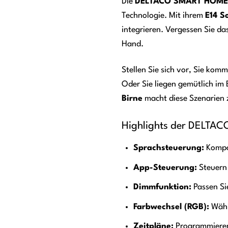
Die
DELTACO SMART HOME S
Technologie. Mit ihrem
E14 S
integrieren. Vergessen Sie da
Hand.
Stellen Sie sich vor, Sie ko
Oder Sie liegen gemütlich im 
Birne
macht diese Szenarien z
Highlights der DELTA
Sprachsteuerung:
Kompat
App-Steuerung:
Steuern
Dimmfunktion:
Passen Sie
Farbwechsel (RGB):
Wähle
Zeitpläne:
Programmieren 