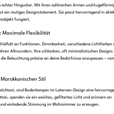
in echter Hingucker. Mit ihren zahlreichen Armen und kugelförm
 ist ein mutiges Designstatement. Sie passt hervorragend in ekle
tobjekt fungiert.
 Maximale Flexibilität
Vielfalt an Funktionen. Dimmbarkeit, verschiedene Lichtfarben
hren Allroundern. Ihre schlanken, oft minimalistischen Designs 
r, die Beleuchtung präzise an deine Bedürfnisse anzupassen – vo
 Marokkanischen Stil
öchtest, sind Bodenlampen im Laternen-Design eine hervorrag
ttan, spenden sie ein weiches, gefiltertes Licht und erinnern an
te und einladende Stimmung im Wohnzimmer zu erzeugen.