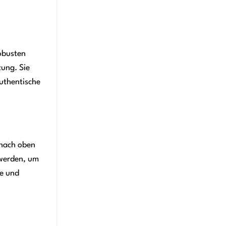
robusten
tung. Sie
uthentische
 nach oben
 werden, um
se und