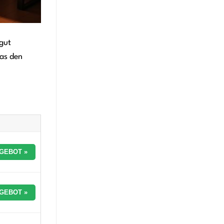
gut
das den
GEBOT »
GEBOT »