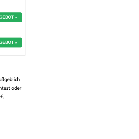
GEBOT »
GEBOT »
aßgeblich
htest oder
f.