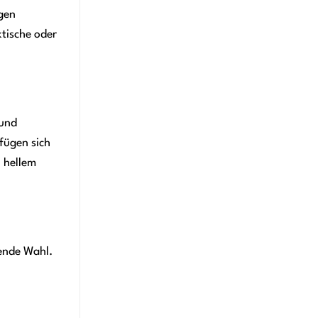
igen
ktische oder
 und
fügen sich
n hellem
ende Wahl.