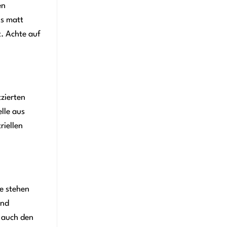
en
us matt
t. Achte auf
zierten
lle aus
iellen
ie stehen
und
 auch den