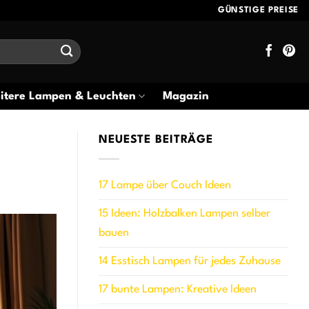
GÜNSTIGE PREISE
itere Lampen & Leuchten
Magazin
NEUESTE BEITRÄGE
17 Lampe über Couch Ideen
15 Ideen: Holzbalken Lampen selber
bauen
14 Esstisch Lampen für jedes Zuhause
17 bunte Lampen: Kreative Ideen