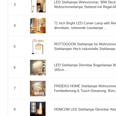
LED Stehlampe Wohnzimmer, 36W Decken
3
Wohnzimmerlampe Stehend mit Regal-Abl
71 Inch Bright LED Corner Lamp with Rem
4
dimmbare, rotierende Leselampe ...
ROTTOGOON Stehlampe für Wohnzimmer 
5
Stehlampen Hoch Industrielle Stehlampe 
LED Stehlampe Dimmbar Bogenlampe Wo
6
165cm ...
FRIDEKO HOME Stehlampe Wohnzimmer L
7
Fernbedienung & Touch-Steuerung, Büro,
HOMCOM LED Stehlampe Dimmbar Holz mi
8