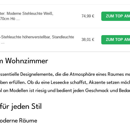
ter: Moderne Stehleuchte Weiß,
74,99 €
ZUM TOP AN
70cm Hö ...
ehleuchte höhenverstellbar, Standleuchte
38,01 €
ZUM TOP AN
...
 im Wohnzimmer
 essentielle Designelemente, die die Atmosphäre eines Raumes m
ben erfüllen. Ob du eine Leseecke schaffst, Akzente setzen möc
l an Modellen ist riesig und bedient jeden Geschmack und Bedar
r jeden Stil
r moderne Räume