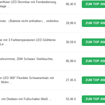
fluter LED Dimmbar mit Fernbedienung,
86,40 €
ZUM TOP AN
age ...
ote （Batterie nicht enthalten）, stufenlos
29,99 €
ZUM TOP AN
mit 3 Farbtemperaturen LED Glühbirne
30,59 €
ZUM TOP AN
Le ...
hnzimmer, 25W Schwarz Stehleuchte,
95,99 €
ZUM TOP AN
ED 360° Flexibler Schwanenhals mit
27,45 €
ZUM TOP AN
 Wohn ...
t Dreibein mit Fußschalter Weiß ...
53,46 €
ZUM TOP AN