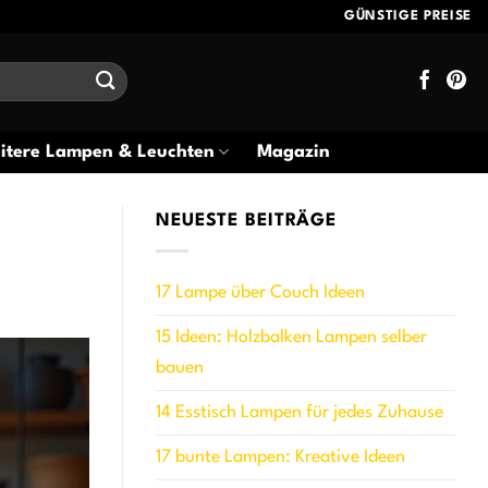
GÜNSTIGE PREISE
itere Lampen & Leuchten
Magazin
NEUESTE BEITRÄGE
17 Lampe über Couch Ideen
15 Ideen: Holzbalken Lampen selber
bauen
14 Esstisch Lampen für jedes Zuhause
17 bunte Lampen: Kreative Ideen