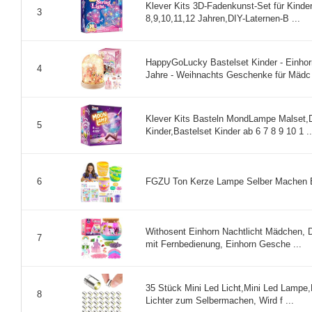
Klever Kits 3D-Fadenkunst-Set für Kinder
3
8,9,10,11,12 Jahren,DIY-Laternen-B ...
HappyGoLucky Bastelset Kinder - Einho
4
Jahre - Weihnachts Geschenke für Mädc 
Klever Kits Basteln MondLampe Malset,
5
Kinder,Bastelset Kinder ab 6 7 8 9 10 1 ..
FGZU Ton Kerze Lampe Selber Machen Bas
6
Withosent Einhorn Nachtlicht Mädchen, D
7
mit Fernbedienung, Einhorn Gesche ...
35 Stück Mini Led Licht,Mini Led Lampe,Le
8
Lichter zum Selbermachen, Wird f ...