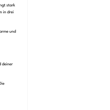
ngt stark
 in drei
warme und
d deiner
Die