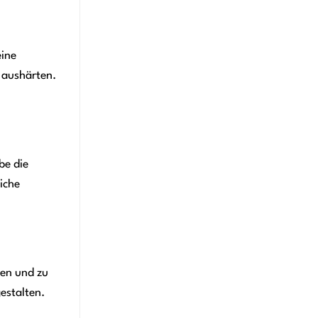
eine
 aushärten.
be die
iche
zen und zu
estalten.