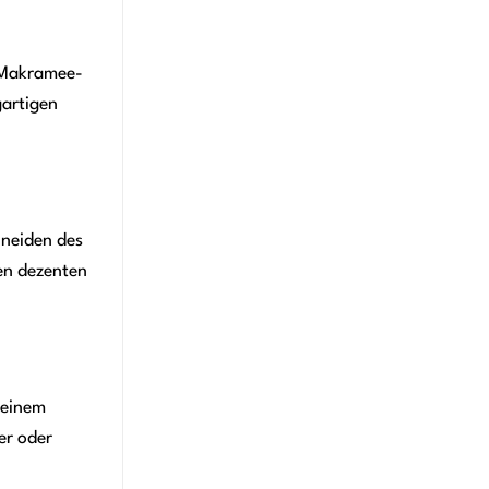
h Makramee-
gartigen
hneiden des
nen dezenten
 einem
er oder