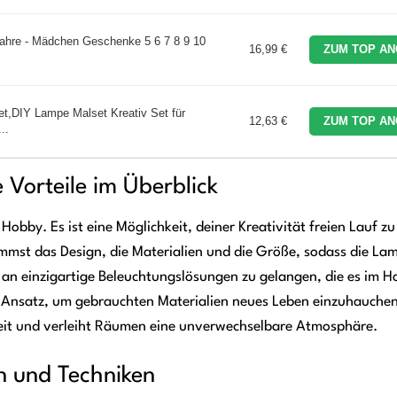
 Jahre - Mädchen Geschenke 5 6 7 8 9 10
16,99 €
ZUM TOP AN
et,DIY Lampe Malset Kreativ Set für
12,63 €
ZUM TOP AN
..
Vorteile im Überblick
obby. Es ist eine Möglichkeit, deiner Kreativität freien Lauf zu
immst das Design, die Materialien und die Größe, sodass die La
er an einzigartige Beleuchtungslösungen zu gelangen, die es im H
er Ansatz, um gebrauchten Materialien neues Leben einzuhauchen
hkeit und verleiht Räumen eine unverwechselbare Atmosphäre.
en und Techniken