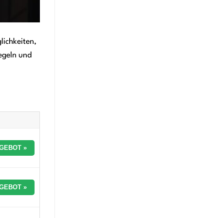
lichkeiten,
iegeln und
GEBOT »
GEBOT »