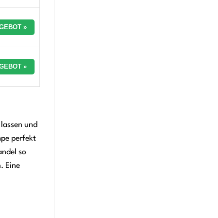
GEBOT »
GEBOT »
 lassen und
mpe perfekt
andel so
. Eine