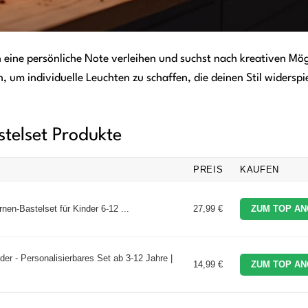
 eine persönliche Note verleihen und suchst nach kreativen Mög
, um individuelle Leuchten zu schaffen, die deinen Stil widersp
stelset Produkte
PREIS
KAUFEN
en-Bastelset für Kinder 6-12 ...
27,99 €
ZUM TOP AN
nder - Personalisierbares Set ab 3-12 Jahre |
14,99 €
ZUM TOP AN