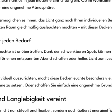
 sich nahtlos in jede moderne Einrichtung ein. Ob im Wohnzimme
für eine angenehme Atmosphäre.
rmöglichen es Ihnen, das Licht ganz nach Ihren individuellen B
n Raum gleichmäßig ausleuchten möchten – mit dieser Deckenleu
r jeden Bedarf
nleuchte ist unübertroffen. Dank der schwenkbaren Spots können 
für einen entspannten Abend schaffen oder helles Licht zum Les
dividuell auszurichten, macht diese Deckenleuchte besonders vie
Szene zu setzen. Oder schaffen Sie einfach eine angenehme Gr
nd Langlebigkeit vereint
nicht nur stilvoll und flexibel, sondern auch äußerst energieef