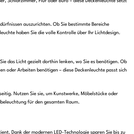
r, Schlafzimmer, Flur oder Büro – diese Deckenleuchte setzt
edürfnissen auszurichten. Ob Sie bestimmte Bereiche
chte haben Sie die volle Kontrolle über Ihr Lichtdesign.
Sie das Licht gezielt dorthin lenken, wo Sie es benötigen. Ob
en oder Arbeiten benötigen – diese Deckenleuchte passt sich
lseitig. Nutzen Sie sie, um Kunstwerke, Möbelstücke oder
undbeleuchtung für den gesamten Raum.
fizient. Dank der modernen LED-Technologie sparen Sie bis zu