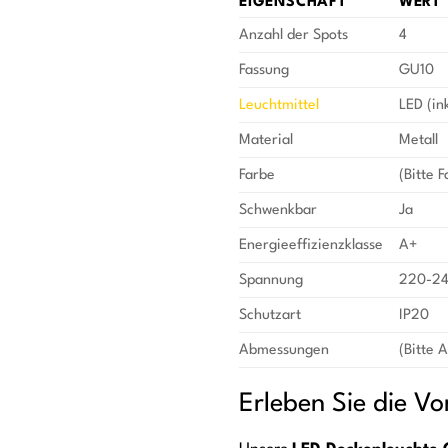
EIGENSCHAFT
WERT
Anzahl der Spots
4
Fassung
GU10
Leuchtmittel
LED (in
Material
Metall
Farbe
(Bitte 
Schwenkbar
Ja
Energieeffizienzklasse
A+
Spannung
220-2
Schutzart
IP20
Abmessungen
(Bitte 
Erleben Sie die Vo