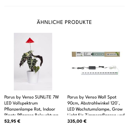
ÄHNLICHE PRODUKTE
Parus by Venso SUNLiTE 7W
Parus by Venso Wall Spot
LED Vollspektrum
90cm, Abstrahlwinkel 120°,
Pflanzenlampe Rot, Indoor
LED Wachstumslampe, Grow
Plants Pflanzen Beleuchtung,
Light für Zimmerpflanzen und
52,95
€
335,00
€
mit ausziehbarem
Grünpflanzen, Fassaden- und
Teleskopstab, Parus
Wandbegrünung