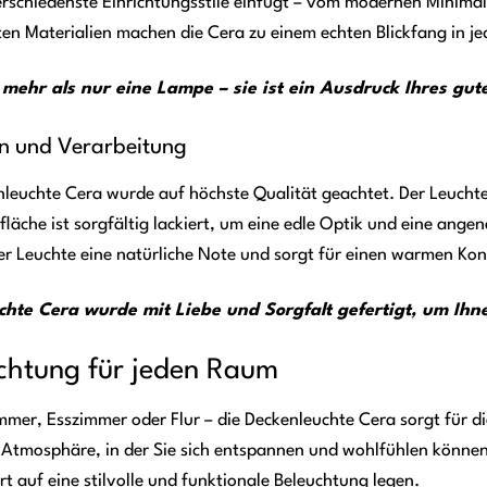
verschiedenste Einrichtungsstile einfügt – vom modernen Minimal
ten Materialien machen die Cera zu einem echten Blickfang in 
 mehr als nur eine Lampe – sie ist ein Ausdruck Ihres gu
en und Verarbeitung
enleuchte Cera wurde auf höchste Qualität geachtet. Der Leucht
rfläche ist sorgfältig lackiert, um eine edle Optik und eine an
er Leuchte eine natürliche Note und sorgt für einen warmen K
chte Cera wurde mit Liebe und Sorgfalt gefertigt, um Ihne
uchtung für jeden Raum
er, Esszimmer oder Flur – die Deckenleuchte Cera sorgt für di
Atmosphäre, in der Sie sich entspannen und wohlfühlen können. 
rt auf eine stilvolle und funktionale Beleuchtung legen.