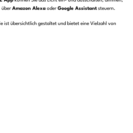
E App
können Sie das Licht ein- und ausschalten, dimmen,
l über
Amazon Alexa
oder
Google Assistant
steuern.
st übersichtlich gestaltet und bietet eine Vielzahl von