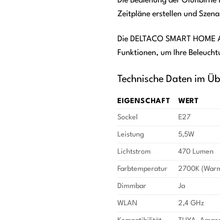
Die Bedienung der Glühbirne i
Zeitpläne erstellen und Szena
Die DELTACO SMART HOME App is
Funktionen, um Ihre Beleucht
Technische Daten im Üb
EIGENSCHAFT
WERT
Sockel
E27
Leistung
5,5W
Lichtstrom
470 Lumen
Farbtemperatur
2700K (War
Dimmbar
Ja
WLAN
2,4 GHz