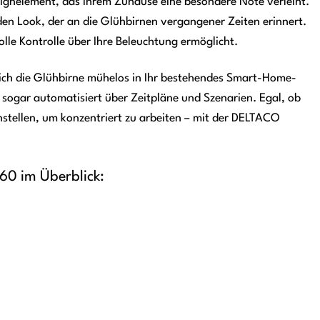
Designelement, das Ihrem Zuhause eine besondere Note verleiht.
en Look, der an die Glühbirnen vergangener Zeiten erinnert.
lle Kontrolle über Ihre Beleuchtung ermöglicht.
sich die Glühbirne mühelos in Ihr bestehendes Smart-Home-
sogar automatisiert über Zeitpläne und Szenarien. Egal, ob
nstellen, um konzentriert zu arbeiten – mit der DELTACO
0 im Überblick: