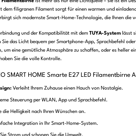
Filamentbirne
ist mehr als nur eine Lichtquelle – sie ist ein 
t dem filigranen Filament sorgt für einen warmen und einladend
rbirgt sich modernste Smart-Home-Technologie, die Ihnen die vo
bindung und der Kompatibilität mit dem
TUYA-System
lässt 
n Sie das Licht bequem per Smartphone-App, Sprachbefehl oder 
, um eine gemütliche Atmosphäre zu schaffen, oder es heller ei
ben Sie die volle Kontrolle.
ACO SMART HOME Smarte E27 LED Filamentbirne A6
sign:
Verleiht Ihrem Zuhause einen Hauch von Nostalgie.
eme Steuerung per WLAN, App und Sprachbefehl.
e die Helligkeit nach Ihren Wünschen an.
fache Integration in Ihr Smart-Home-System.
Sie Strom und schonen Sie die Umwelt.