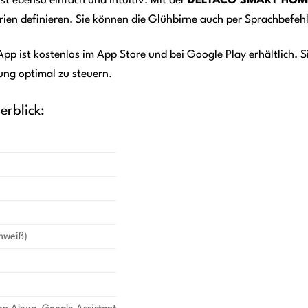
st ebenso einfach und intuitiv. Mit der
DELTACO SMART HOM
rien definieren. Sie können die Glühbirne auch per Sprachbefeh
t kostenlos im App Store und bei Google Play erhältlich. Sie i
ung optimal zu steuern.
erblick:
mweiß)